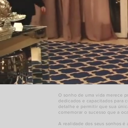
O sonho de uma vida merece pr
dedicados e capacitados para c
detalhe e permitir que sua úni
comemorar o sucesso que a oca
A realidade dos seus sonhos é 