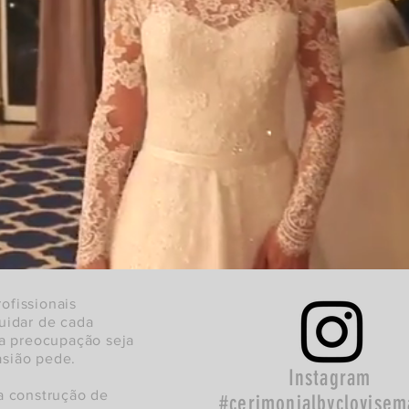
by Clovis e Marta
ofissionais
uidar de cada
ca preocupação seja
sião pede.
Instagram
a construção de
#cerimonialbyclovisem